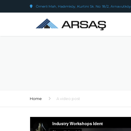
Ömerli Mah, Hadımköy, Kurtini Sk. No: 18/2, Arnavutköy
Home
A video post