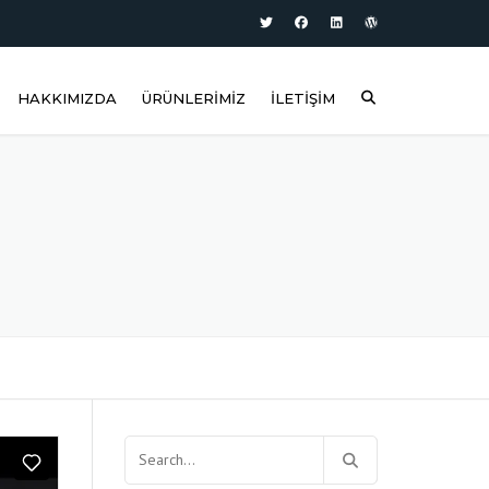
HAKKIMIZDA
ÜRÜNLERIMIZ
İLETIŞIM
KURUMSAL
GEOMET® 321
KALITE POLITIKAMIZ
GEOMET® 500
GEOBLACK®
PLUS®
Arama: