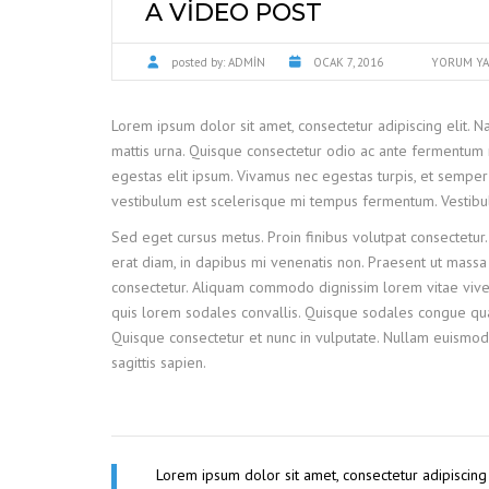
A VIDEO POST
posted by:
ADMIN
OCAK 7, 2016
YORUM YA
Lorem ipsum dolor sit amet, consectetur adipiscing elit. 
mattis urna. Quisque consectetur odio ac ante fermentum 
egestas elit ipsum. Vivamus nec egestas turpis, et semper 
vestibulum est scelerisque mi tempus fermentum. Vestibulum
Sed eget cursus metus. Proin finibus volutpat consectetur.
erat diam, in dapibus mi venenatis non. Praesent ut massa e
consectetur. Aliquam commodo dignissim lorem vitae viver
quis lorem sodales convallis. Quisque sodales congue quam
Quisque consectetur et nunc in vulputate. Nullam euismod
sagittis sapien.
Lorem ipsum dolor sit amet, consectetur adipiscing