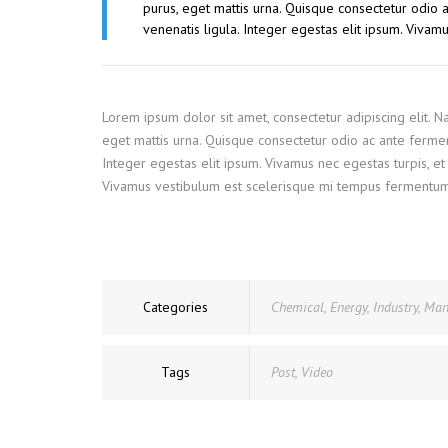
purus, eget mattis urna. Quisque consectetur odio
venenatis ligula. Integer egestas elit ipsum. Vivam
Lorem ipsum dolor sit amet, consectetur adipiscing elit. 
eget mattis urna. Quisque consectetur odio ac ante ferme
Integer egestas elit ipsum. Vivamus nec egestas turpis, et 
Vivamus vestibulum est scelerisque mi tempus fermentum. Ve
Categories
Chemical
,
Energy
,
Industry
,
Man
Tags
Post
,
Video