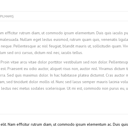
PILMAMIŞ
Nam efficitur rutrum diam, ut commodo ipsum elementum. Duis quis iaculis pu
malesuada. Nullam eget lectus euismod, rutrum quam quis, venenatis ligula
neque. Pellentesque ac nisl feugiat, blandit mauris ut, sollicitudin quam. V
 sed orci cursus, dictum nisl nec, iaculis tellus.
 Proin vitae arcu vitae dolor porttitor vestibulum sed non dolor. Pellentesq
st. Praesent eu odio auctor, aliquet risus non, auctor nisl. Vivamus dictum t
ra. Sed quis maximus dolor. In hac habitasse platea dictumst. Cras auctor
, sed tincidunt dolor mollis id. Nunc sed lacus semper mauris lacinia volu
 lectus nec metus sodales scelerisque. Ut mi est, commodo non purus eu, ul
 elit. Nam efficitur rutrum diam, ut commodo ipsum elementum ac. Duis quis 