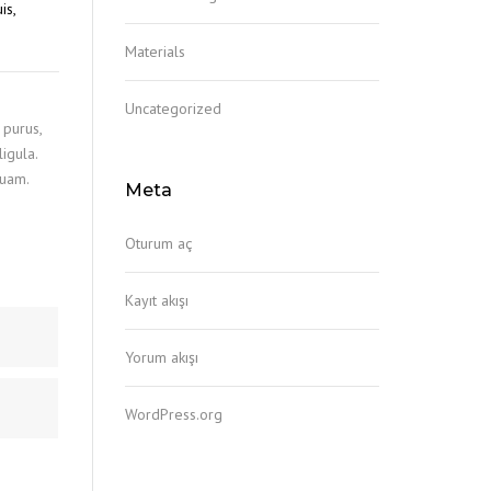
is,
Materials
Uncategorized
 purus,
igula.
quam.
Meta
Oturum aç
Kayıt akışı
Yorum akışı
WordPress.org