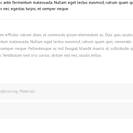
 ac ante fermentum malesuada. Nullam eget lectus euismod, rutrum quam qu
us nec egestas turpis, et semper neque.
Nam efficitur rutrum diam, ut commodo ipsum elementum ac. Duis quis iaculis
ntum malesuada. Nullam eget lectus euismod, rutrum quam quis, venenatis l
semper neque. Pellentesque ac nisl feugiat, blandit mauris ut, sollicitudin 
stibulum sed orci cursus, dictum nisl nec, iaculis tellus.
ufacturing
,
Materials