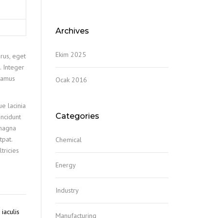
Archives
Ekim 2025
rus, eget
. Integer
ivamus
Ocak 2016
ue lacinia
Categories
incidunt
 magna
tpat.
Chemical
tricies
Energy
Industry
iaculis
Manufacturing