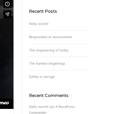
Recent Posts
Hello world!
Responsible to environment
The engineering of today
The humble beginnings
Safety in storage
Recent Comments
Hello world!
için
A WordPress
Commenter