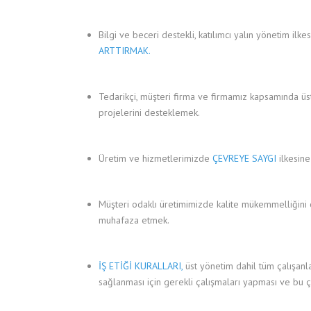
Bilgi ve beceri destekli, katılımcı yalın yönetim ilk
ARTTIRMAK.
Tedarikçi, müşteri firma ve firmamız kapsamında üst
projelerini desteklemek.
Üretim ve hizmetlerimizde
ÇEVREYE SAYGI
ilkesin
Müşteri odaklı üretimimizde kalite mükemmelliğin
muhafaza etmek.
İŞ ETİĞİ KURALLARI,
üst yönetim dahil tüm çalışanla
sağlanması için gerekli çalışmaları yapması ve bu ça