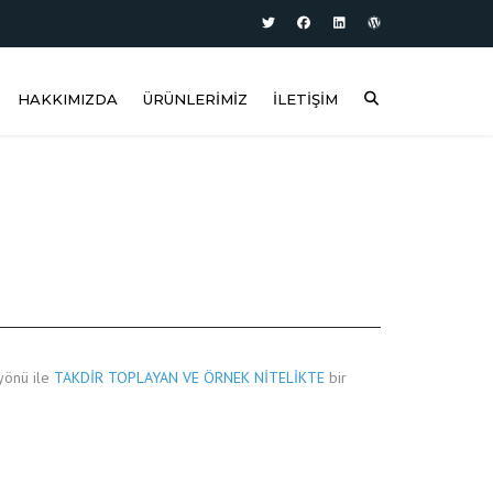
HAKKIMIZDA
ÜRÜNLERIMIZ
İLETIŞIM
KURUMSAL
GEOMET® 321
KALITE POLITIKAMIZ
GEOMET® 500
GEOBLACK®
PLUS®
yönü ile
TAKDİR TOPLAYAN VE ÖRNEK NİTELİKTE
bir