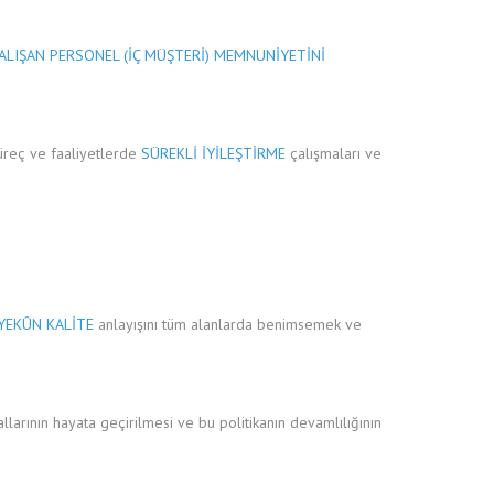
ALIŞAN PERSONEL (İÇ MÜŞTERİ) MEMNUNİYETİNİ
süreç ve faaliyetlerde
SÜREKLİ İYİLEŞTİRME
çalışmaları ve
YEKÛN KALİTE
anlayışını tüm alanlarda benimsemek ve
llarının hayata geçirilmesi ve bu politikanın devamlılığının