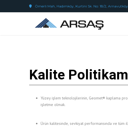
Ömerli Mah, Hadımköy, Kurtini Sk. No: 18/2, Arnavutköy
Kalite Politikam
Yüzey işlem teknolojilerinin, Geomet® kaplama pro
işletme olmak.
Ürün kalitesinde, sevkiyat performansında ve tüm il