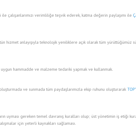
esi ile çalışanlarımızı verimliliğe teşvik ederek, katma değerin paylaşımı ile
Ç
ün hizmet anlayışıyla teknolojik yeniliklere açık olarak tüm yürüttüğümüz 
e uygun hammadde ve malzeme tedariki yapmak ve kullanmak.
i oluşturmada ve sunmada tüm paydaşlarımızla ekip ruhunu oluşturarak
TOP
rın uyması gereken temel davranış kuralları olup; üst yönetimin iş etiği kura
lışmalar için yeterli kaynakları sağlaması.