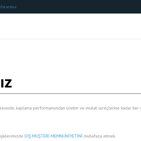
/İstanbul
ız
sesinde, kaplama performansından üretim ve imalat süreçlerine kadar her 
işkilerimizde
DIŞ MÜŞTERİ MEMNUNİYETİNİ
muhafaza etmek.